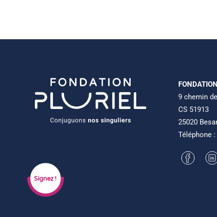
FONDATION
9 chemin de
CS 51913
25020 Besa
Téléphone 
Signez !