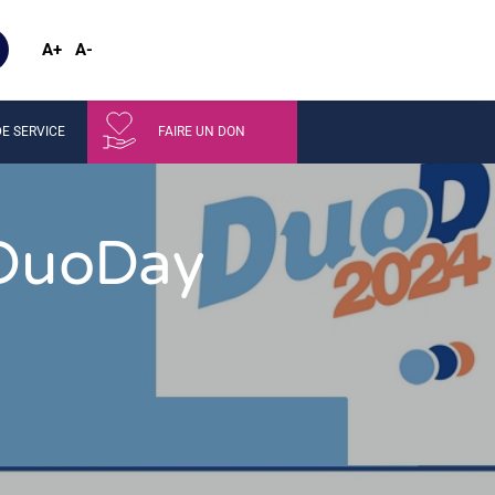
A+
A-
E SERVICE
FAIRE UN DON
 DuoDay