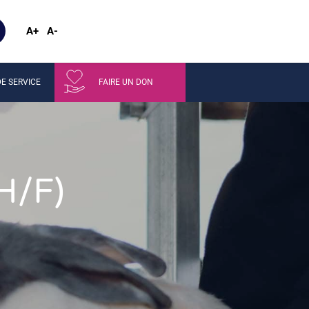
A+
A-
E SERVICE
FAIRE UN DON
H/F)