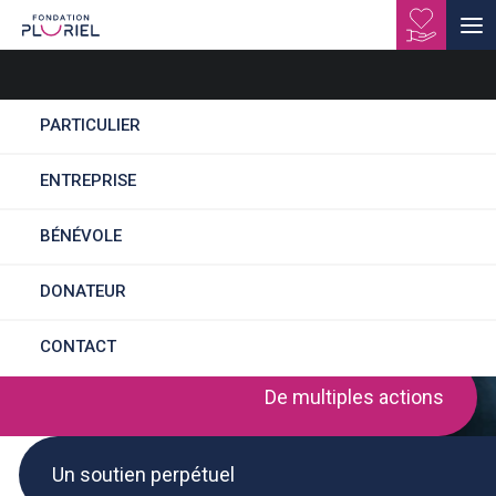
PARTICULIER
ENTREPRISE
ACCOMPAGNANT
EDUCATIF ET SOCIAL
BÉNÉVOLE
(H/F)
DONATEUR
CONTACT
De multiples actions
Un soutien perpétuel