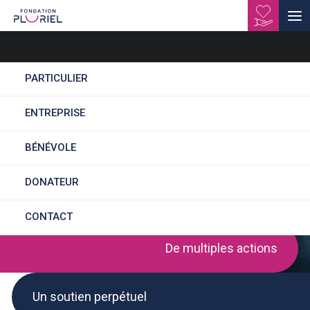
PARTICULIER
RESPONSABLE
ENTREPRISE
D'ATELIER
BLANCHISSERIE ET
BÉNÉVOLE
SERVICE
DONATEUR
DISTRIBUTION (H/F)
CONTACT
De multiples actions
Un soutien perpétuel