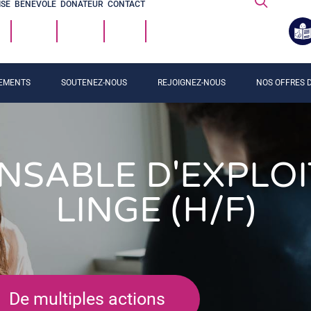
ISE
BÉNÉVOLE
DONATEUR
CONTACT
EMENTS
SOUTENEZ-NOUS
REJOIGNEZ-NOUS
NOS OFFRES D
NSABLE D'EXPLOI
LINGE (H/F)
De multiples actions