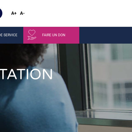
A+
A-
E SERVICE
FAIRE UN DON
TATION