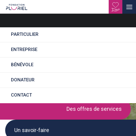
PARTICULIER
EA Services Site de
ENTREPRISE
Besançon - Espaces
BÉNÉVOLE
verts
DONATEUR
CONTACT
Des offres de services
Un savoir-faire