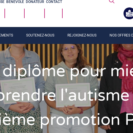
ISE
BÉNÉVOLE
DONATEUR
CONTACT
EMENTS
SOUTENEZ-NOUS
REJOIGNEZ-NOUS
NOS OFFRES D
 diplôme pour mi
rendre l'autisme 
ième promotion Pl