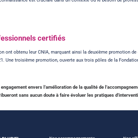
reconnaissance est cruciale dans un contexte où le besoin de prof
essionnels certifiés
ion ont obtenu leur CNIA, marquant ainsi la deuxième promotion de 
21. Une troisième promotion, ouverte aux trois pôles de la Fondatio
leur engagement envers l’amélioration de la qualité de l’accompagn
bueront sans aucun doute à faire évoluer les pratiques d’intervent