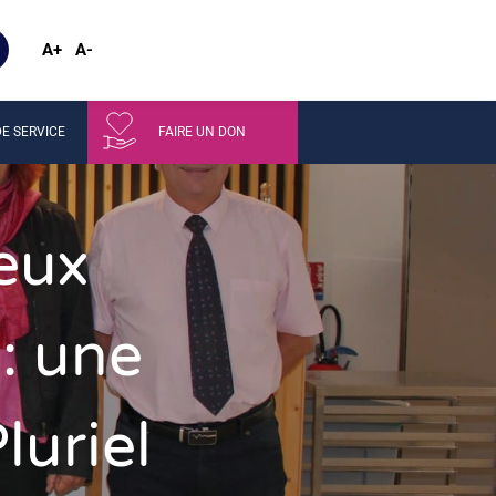
A+
A-
E SERVICE
FAIRE UN DON
eux
: une
uriel