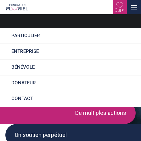
PARTICULIER
ENTREPRISE
MONITEUR D'ATELIER
BÉNÉVOLE
H/F
DONATEUR
CONTACT
De multiples actions
Un soutien perpétuel