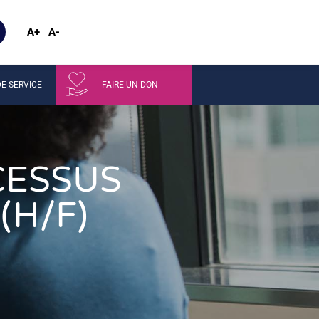
A+
A-
E SERVICE
FAIRE UN DON
CESSUS
(H/F)