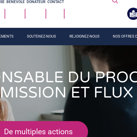
ISE
BÉNÉVOLE
DONATEUR
CONTACT
EMENTS
SOUTENEZ-NOUS
REJOIGNEZ-NOUS
NOS OFFRES D
NSABLE DU PRO
MISSION ET FLUX 
De multiples actions