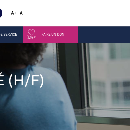
A+
A-
E SERVICE
FAIRE UN DON
 (H/F)