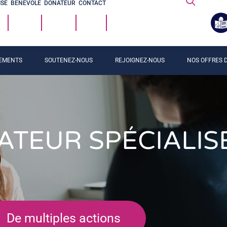
ISE
BÉNÉVOLE
DONATEUR
CONTACT
EMENTS
SOUTENEZ-NOUS
REJOIGNEZ-NOUS
NOS OFFRES D
TEUR SPÉCIALISÉ
De multiples actions