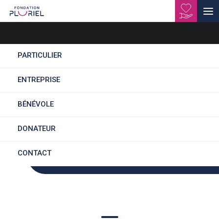
Activité agroalimentaire
transversale Doubs
PARTICULIER
ENTREPRISE
BÉNÉVOLE
Des parcours fluides
DONATEUR
CONTACT
Un accompagnement en continu