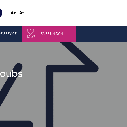
A+
A-
E SERVICE
FAIRE UN DON
Doubs