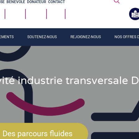
ISE
BÉNÉVOLE
DONATEUR
CONTACT
EMENTS
SOUTENEZ-NOUS
REJOIGNEZ-NOUS
NOS OFFRES D
vité industrie transversale 
Des parcours fluides